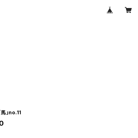
」no.11
0